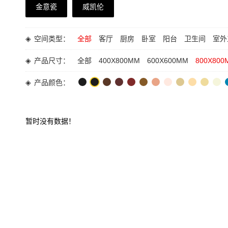
金意瓷
威凯伦
◈
空间类型：
全部
客厅
厨房
卧室
阳台
卫生间
室外
◈
产品尺寸：
全部
400X800MM
600X600MM
800X800
◈
产品颜色：
暂时没有数据！