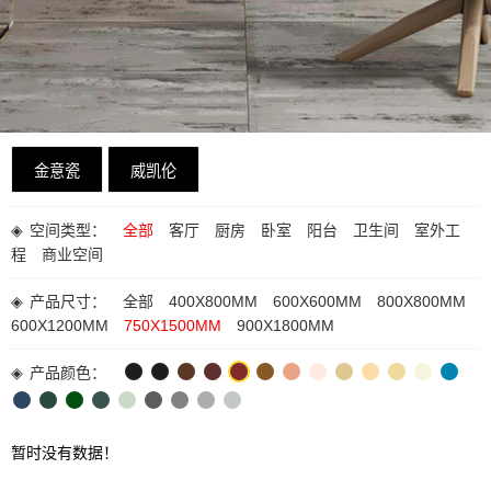
金意瓷
威凯伦
◈
空间类型：
全部
客厅
厨房
卧室
阳台
卫生间
室外工
程
商业空间
◈
产品尺寸：
全部
400X800MM
600X600MM
800X800MM
600X1200MM
750X1500MM
900X1800MM
◈
产品颜色：
暂时没有数据！