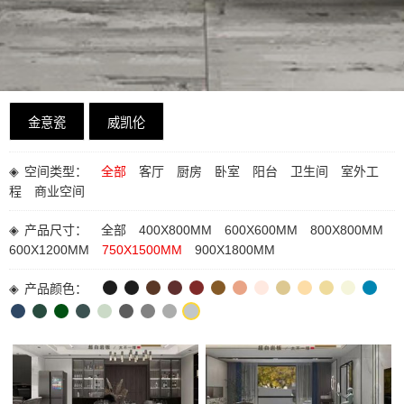
金意瓷
威凯伦
◈
空间类型：
全部
客厅
厨房
卧室
阳台
卫生间
室外工
程
商业空间
◈
产品尺寸：
全部
400X800MM
600X600MM
800X800MM
600X1200MM
750X1500MM
900X1800MM
◈
产品颜色：